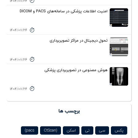
1404/07/24
امنیت اطلاعات پزشکی در سامانه‌های PACS و DICOM
1404/07/24
تحول دیجیتال در مراکز تصویربرداری
1404/07/24
هوش مصنوعی در تصویربرداری پزشکی
1404/07/24
برچسب ها
پکس
سی
تی
اسکن
(CtScan
pacs)